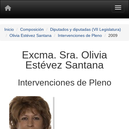
Toggl
Inicio
Composición
Diputados y diputadas (VII Legislatura)
Olivia Estévez Santana
Intervenciones de Pleno
2009
Excma. Sra. Olivia
Estévez Santana
Intervenciones de Pleno