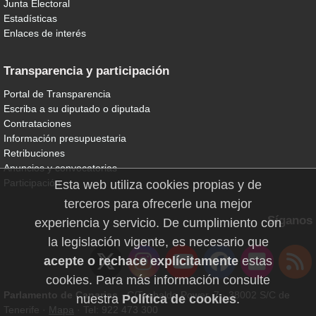
Junta Electoral
Estadísticas
Enlaces de interés
Transparencia y participación
Portal de Transparencia
Escriba a su diputado o diputada
Contrataciones
Información presupuestaria
Retribuciones
Anuncios y convocatorias
Participación
Esta web utiliza cookies propias y de
terceros para ofrecerle una mejor
Síganos
experiencia y servicio. De cumplimiento con
la legislación vigente, es necesario que
acepte o rechace explícitamente
estas
cookies. Para más información consulte
Parlamento de Canarias
· C/Teobaldo Power, 7 · 38002 S/C de
nuestra
Política de cookies
.
Tenerife ·
Mapa
· Tel: 922 473 300