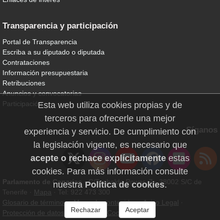
Transparencia y participación
Portal de Transparencia
Escriba a su diputado o diputada
Contrataciones
Información presupuestaria
Retribuciones
Anuncios y convocatorias
Participación
Esta web utiliza cookies propias y de
terceros para ofrecerle una mejor
Síganos
experiencia y servicio. De cumplimiento con
la legislación vigente, es necesario que
acepte o rechace explícitamente
estas
cookies. Para más información consulte
Parlamento de Canarias
· C/Teobaldo Power, 7 · 38002 S/C de
nuestra
Política de cookies
.
Tenerife ·
Mapa
· Tel: 922 473 300
Glosario de términos
·
Mapa de contenidos
·
Aviso Legal
·
Rechazar
Aceptar
Protección de datos personales
·
Cookies