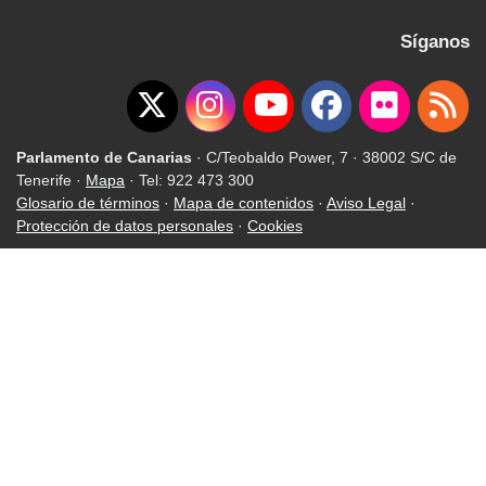
Síganos
Parlamento de Canarias
· C/Teobaldo Power, 7 · 38002 S/C de
Tenerife ·
Mapa
· Tel: 922 473 300
Glosario de términos
·
Mapa de contenidos
·
Aviso Legal
·
Protección de datos personales
·
Cookies