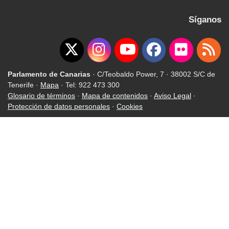
Síganos
Parlamento de Canarias
· C/Teobaldo Power, 7 · 38002 S/C de
Tenerife ·
Mapa
· Tel: 922 473 300
Glosario de términos
·
Mapa de contenidos
·
Aviso Legal
·
Protección de datos personales
·
Cookies