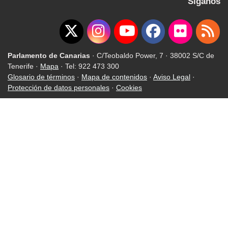
Síganos
Parlamento de Canarias
· C/Teobaldo Power, 7 · 38002 S/C de
Tenerife ·
Mapa
· Tel: 922 473 300
Glosario de términos
·
Mapa de contenidos
·
Aviso Legal
·
Protección de datos personales
·
Cookies