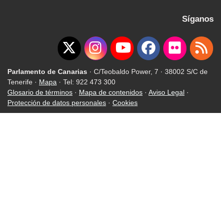
Síganos
Parlamento de Canarias
· C/Teobaldo Power, 7 · 38002 S/C de
Tenerife ·
Mapa
· Tel: 922 473 300
Glosario de términos
·
Mapa de contenidos
·
Aviso Legal
·
Protección de datos personales
·
Cookies