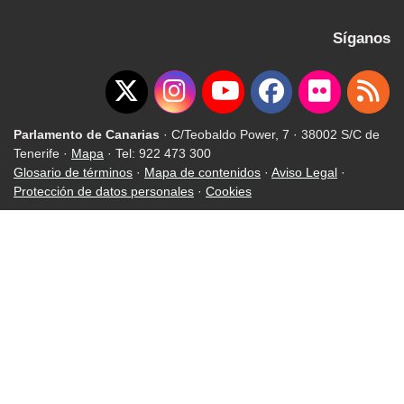
Síganos
Parlamento de Canarias
· C/Teobaldo Power, 7 · 38002 S/C de
Tenerife ·
Mapa
· Tel: 922 473 300
Glosario de términos
·
Mapa de contenidos
·
Aviso Legal
·
Protección de datos personales
·
Cookies