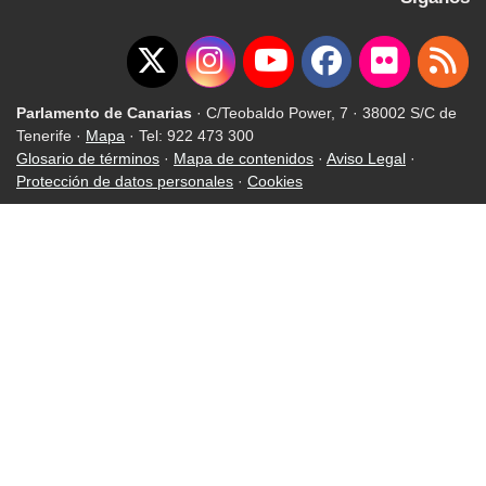
Parlamento de Canarias
· C/Teobaldo Power, 7 · 38002 S/C de
Tenerife ·
Mapa
· Tel: 922 473 300
Glosario de términos
·
Mapa de contenidos
·
Aviso Legal
·
Protección de datos personales
·
Cookies