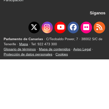
Participación
Síganos
Parlamento de Canarias
· C/Teobaldo Power, 7 · 38002 S/C de
Tenerife ·
Mapa
· Tel: 922 473 300
Glosario de términos
·
Mapa de contenidos
·
Aviso Legal
·
Protección de datos personales
·
Cookies