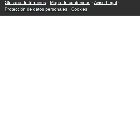
Glosario de términos
·
Mapa de contenidos
·
Aviso Legal
·
Protección de datos personales
·
Cookies