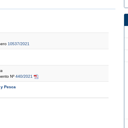
mero
10537/2021
va
amento Nº
440/2021
 y Pesca