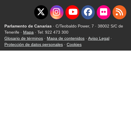
Parlamento de Canarias
· C/Teobaldo Power, 7 · 38002 S/C de
Tenerife ·
Mapa
· Tel: 922 473 300
Glosario de términos
·
Mapa de contenidos
·
Aviso Legal
·
Protección de datos personales
·
Cookies