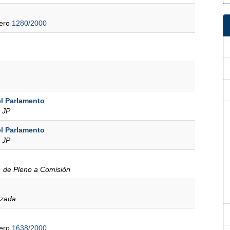
mero
1280/2000
l Parlamento
 JP
l Parlamento
 JP
. de Pleno a Comisión
azada
mero
1638/2000