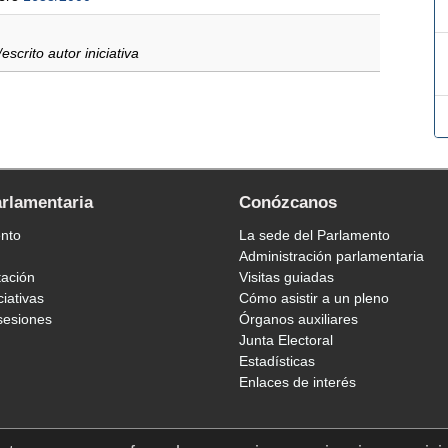
a/escrito autor iniciativa
arlamentaria
Conózcanos
ento
La sede del Parlamento
Administración parlamentaria
tación
Visitas guiadas
ciativas
Cómo asistir a un pleno
sesiones
Órganos auxiliares
Junta Electoral
Estadísticas
Enlaces de interés