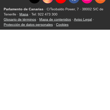
Parlamento de Canarias
· C/Teobaldo Power, 7 · 38002 S/C de
Tenerife ·
Mapa
· Tel: 922 473 300
Glosario de términos
·
Mapa de contenidos
·
Aviso Legal
·
Protección de datos personales
·
Cookies