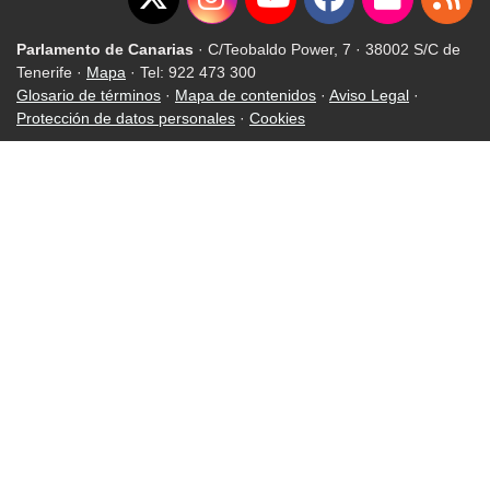
Parlamento de Canarias
· C/Teobaldo Power, 7 · 38002 S/C de
Tenerife ·
Mapa
· Tel: 922 473 300
Glosario de términos
·
Mapa de contenidos
·
Aviso Legal
·
Protección de datos personales
·
Cookies