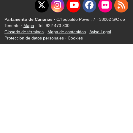
Parlamento de Canarias
· C/Teobaldo Power, 7 · 38002 S/C de
Tenerife ·
Mapa
· Tel: 922 473 300
Glosario de términos
·
Mapa de contenidos
·
Aviso Legal
·
Protección de datos personales
·
Cookies