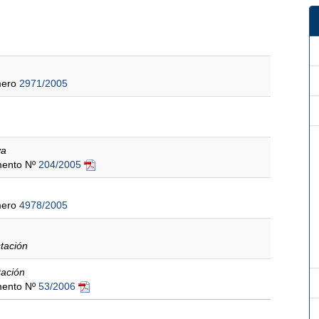
mero
2971/2005
va
amento Nº
204/2005
mero
4978/2005
stación
tación
amento Nº
53/2006