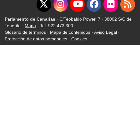
Parlamento de Canarias
· C/Teobaldo Power, 7 · 38002 S/C de
Tenerife ·
Mapa
· Tel: 922 473 300
Glosario de términos
·
Mapa de contenidos
·
Aviso Legal
·
Protección de datos personales
·
Cookies