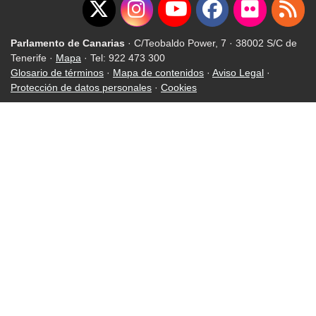
Parlamento de Canarias
· C/Teobaldo Power, 7 · 38002 S/C de
Tenerife ·
Mapa
· Tel: 922 473 300
Glosario de términos
·
Mapa de contenidos
·
Aviso Legal
·
Protección de datos personales
·
Cookies