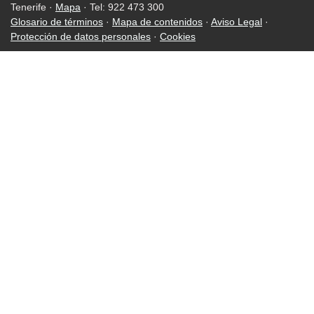
Tenerife ·
Mapa
· Tel: 922 473 300
Glosario de términos
·
Mapa de contenidos
·
Aviso Legal
·
Protección de datos personales
·
Cookies