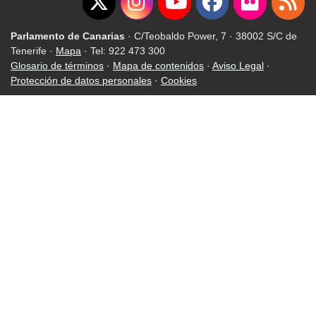
Parlamento de Canarias
· C/Teobaldo Power, 7 · 38002 S/C de
Tenerife ·
Mapa
· Tel: 922 473 300
Glosario de términos
·
Mapa de contenidos
·
Aviso Legal
·
Protección de datos personales
·
Cookies