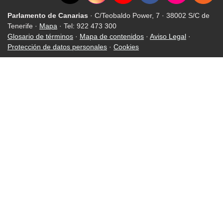
Parlamento de Canarias
· C/Teobaldo Power, 7 · 38002 S/C de
Tenerife ·
Mapa
· Tel: 922 473 300
Glosario de términos
·
Mapa de contenidos
·
Aviso Legal
·
Protección de datos personales
·
Cookies