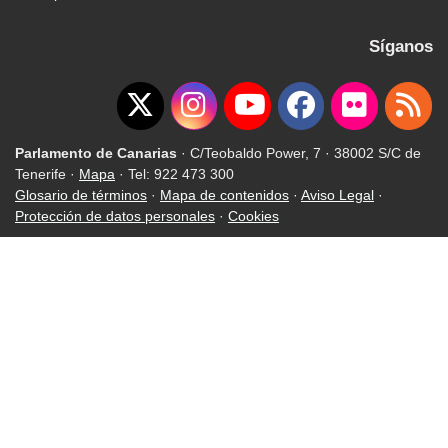
Síganos
Parlamento de Canarias
· C/Teobaldo Power, 7 · 38002 S/C de
Tenerife ·
Mapa
· Tel: 922 473 300
Glosario de términos
·
Mapa de contenidos
·
Aviso Legal
·
Protección de datos personales
·
Cookies