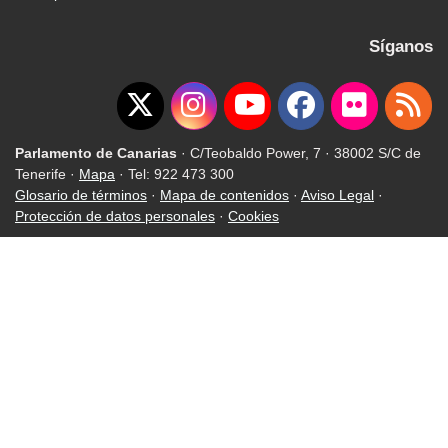
Síganos
Parlamento de Canarias
· C/Teobaldo Power, 7 · 38002 S/C de
Tenerife ·
Mapa
· Tel: 922 473 300
Glosario de términos
·
Mapa de contenidos
·
Aviso Legal
·
Protección de datos personales
·
Cookies