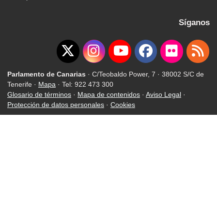
Síganos
Parlamento de Canarias
· C/Teobaldo Power, 7 · 38002 S/C de
Tenerife ·
Mapa
· Tel: 922 473 300
Glosario de términos
·
Mapa de contenidos
·
Aviso Legal
·
Protección de datos personales
·
Cookies