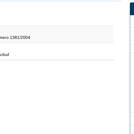
úmero 1381/2004
icitud