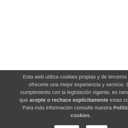
Esta web utiliza cookies propias y de terceros
ofrecerle una mejor experiencia y servicio.
cumplimiento con la legislación vigente, es nec
que
acepte o rechace explícitamente
estas co
Para más información consulte nuestra
Políti
cookies
.