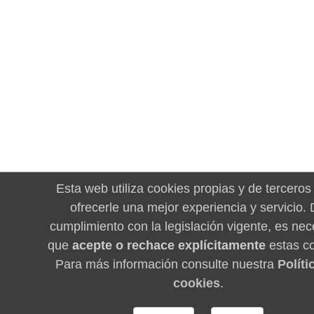
Esta web utiliza cookies propias y de terceros
ofrecerle una mejor experiencia y servicio.
cumplimiento con la legislación vigente, es nec
que
acepte o rechace explícitamente
estas co
Para más información consulte nuestra
Políti
cookies
.