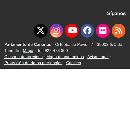
Síganos
Parlamento de Canarias
· C/Teobaldo Power, 7 · 38002 S/C de
Tenerife ·
Mapa
· Tel: 922 473 300
Glosario de términos
·
Mapa de contenidos
·
Aviso Legal
·
Protección de datos personales
·
Cookies