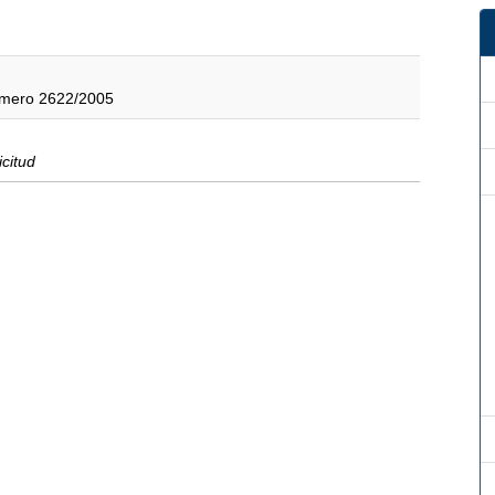
úmero 2622/2005
icitud