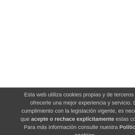
Esta web utiliza cookies propias y de terceros
ofrecerle una mejor experiencia y servicio.
cumplimiento con la legislación vigente, es nec
que
acepte o rechace explícitamente
estas co
Para más información consulte nuestra
Políti