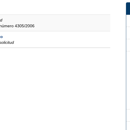
ud
a número 4305/2006
to
solicitud