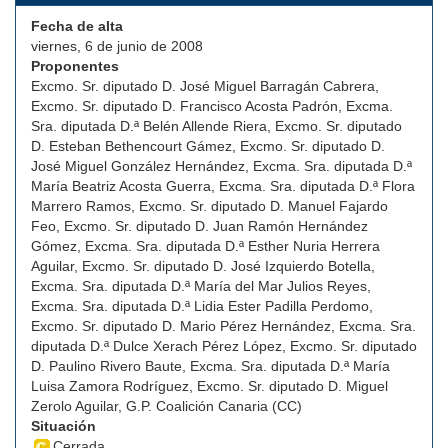
Fecha de alta
viernes, 6 de junio de 2008
Proponentes
Excmo. Sr. diputado D. José Miguel Barragán Cabrera,
Excmo. Sr. diputado D. Francisco Acosta Padrón, Excma.
Sra. diputada D.ª Belén Allende Riera, Excmo. Sr. diputado
D. Esteban Bethencourt Gámez, Excmo. Sr. diputado D.
José Miguel González Hernández, Excma. Sra. diputada D.ª
María Beatriz Acosta Guerra, Excma. Sra. diputada D.ª Flora
Marrero Ramos, Excmo. Sr. diputado D. Manuel Fajardo
Feo, Excmo. Sr. diputado D. Juan Ramón Hernández
Gómez, Excma. Sra. diputada D.ª Esther Nuria Herrera
Aguilar, Excmo. Sr. diputado D. José Izquierdo Botella,
Excma. Sra. diputada D.ª María del Mar Julios Reyes,
Excma. Sra. diputada D.ª Lidia Ester Padilla Perdomo,
Excmo. Sr. diputado D. Mario Pérez Hernández, Excma. Sra.
diputada D.ª Dulce Xerach Pérez López, Excmo. Sr. diputado
D. Paulino Rivero Baute, Excma. Sra. diputada D.ª María
Luisa Zamora Rodríguez, Excmo. Sr. diputado D. Miguel
Zerolo Aguilar, G.P. Coalición Canaria (CC)
Situación
Cerrada