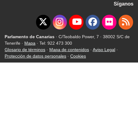
Síganos
Parlamento de Canarias
· C/Teobaldo Power, 7 · 38002 S/C de
Tenerife ·
Mapa
· Tel: 922 473 300
Glosario de términos
·
Mapa de contenidos
·
Aviso Legal
·
Protección de datos personales
·
Cookies