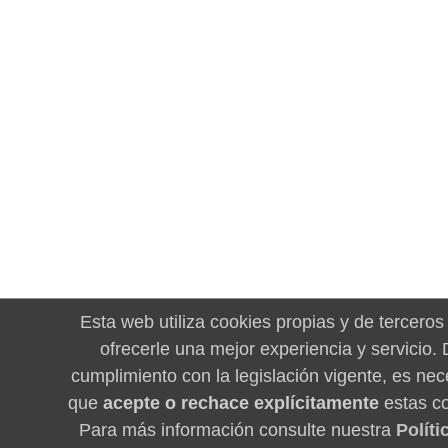
Esta web utiliza cookies propias y de terceros
ofrecerle una mejor experiencia y servicio.
cumplimiento con la legislación vigente, es nec
que
acepte o rechace explícitamente
estas co
Para más información consulte nuestra
Políti