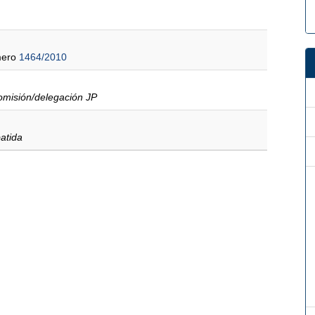
mero
1464/2010
 Comisión/delegación JP
atida