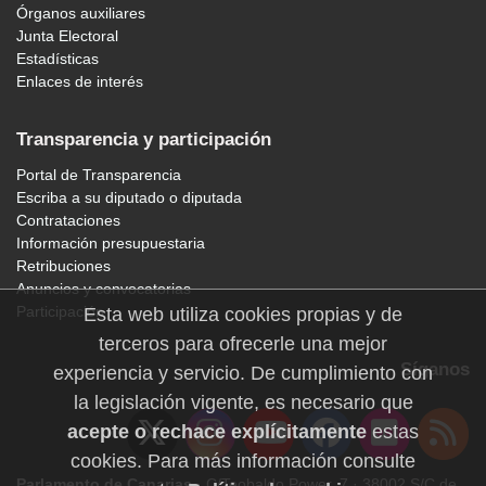
Órganos auxiliares
Junta Electoral
Estadísticas
Enlaces de interés
Transparencia y participación
Portal de Transparencia
Escriba a su diputado o diputada
Contrataciones
Información presupuestaria
Retribuciones
Anuncios y convocatorias
Participación
Esta web utiliza cookies propias y de
terceros para ofrecerle una mejor
Síganos
experiencia y servicio. De cumplimiento con
la legislación vigente, es necesario que
acepte o rechace explícitamente
estas
cookies. Para más información consulte
Parlamento de Canarias
· C/Teobaldo Power, 7 · 38002 S/C de