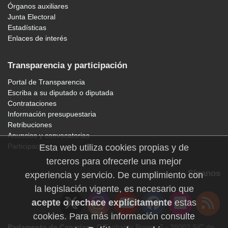
Órganos auxiliares
Junta Electoral
Estadísticas
Enlaces de interés
Transparencia y participación
Portal de Transparencia
Escriba a su diputado o diputada
Contrataciones
Información presupuestaria
Retribuciones
Anuncios y convocatorias
Participación
Esta web utiliza cookies propias y de
terceros para ofrecerle una mejor
Síganos
experiencia y servicio. De cumplimiento con
la legislación vigente, es necesario que
acepte o rechace explícitamente
estas
cookies. Para más información consulte
Parlamento de Canarias
· C/Teobaldo Power, 7 · 38002 S/C de