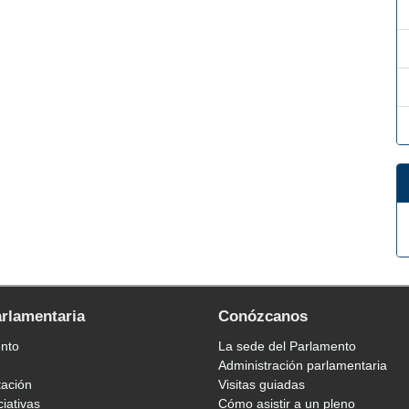
arlamentaria
Conózcanos
ento
La sede del Parlamento
Administración parlamentaria
tación
Visitas guiadas
ciativas
Cómo asistir a un pleno