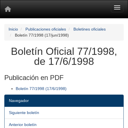
Toggl
Inicio
Publicaciones oficiales
Boletines oficiales
Boletín 77/1998 (17/jun/1998)
Boletín Oficial 77/1998,
de 17/6/1998
Publicación en PDF
Boletín 77/1998 (17/6/1998)
Navegador
Siguiente boletín
Anterior boletín