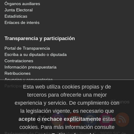
Órganos auxiliares
Junta Electoral
Estadísticas
Enlaces de interés
Transparencia y participación
Portal de Transparencia
Escriba a su diputado o diputada
Contrataciones
Información presupuestaria
Retribuciones
Anuncios y convocatorias
Participación
Esta web utiliza cookies propias y de
terceros para ofrecerle una mejor
Síganos
experiencia y servicio. De cumplimiento con
la legislación vigente, es necesario que
acepte o rechace explícitamente
estas
cookies. Para más información consulte
Parlamento de Canarias
· C/Teobaldo Power, 7 · 38002 S/C de