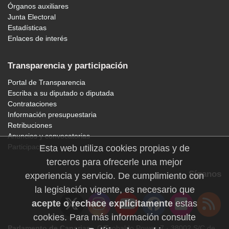
Órganos auxiliares
Junta Electoral
Estadísticas
Enlaces de interés
Transparencia y participación
Portal de Transparencia
Escriba a su diputado o diputada
Contrataciones
Información presupuestaria
Retribuciones
Anuncios y convocatorias
Participación
Esta web utiliza cookies propias y de
terceros para ofrecerle una mejor
Síganos
experiencia y servicio. De cumplimiento con
la legislación vigente, es necesario que
acepte o rechace explícitamente
estas
cookies. Para más información consulte
Parlamento de Canarias
· C/Teobaldo Power, 7 · 38002 S/C de