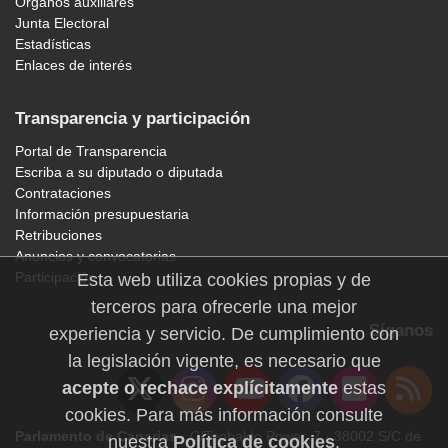
Órganos auxiliares
Junta Electoral
Estadísticas
Enlaces de interés
Transparencia y participación
Portal de Transparencia
Escriba a su diputado o diputada
Contrataciones
Información presupuestaria
Retribuciones
Anuncios y convocatorias
Participación
Esta web utiliza cookies propias y de
terceros para ofrecerle una mejor
Síganos
experiencia y servicio. De cumplimiento con
la legislación vigente, es necesario que
acepte o rechace explícitamente
estas
cookies. Para más información consulte
Parlamento de Canarias
· C/Teobaldo Power, 7 · 38002 S/C de
nuestra
Política de cookies
.