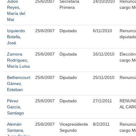
Julios
25/6/2007
Secretaria
24/10/2010
Renunci
Reyes,
Primera
cargo M
María del
Mar
Izquierdo
25/6/2007
Diputado
6/11/2010
Renunci
Botella,
diputad
José
Zamora
25/6/2007
Diputada
16/11/2010
Elección
Rodríguez,
cargo M
María Luisa
Bethencourt
25/6/2007
Diputado
25/11/2010
Renunci
Gámez,
Esteban
Pérez
25/6/2007
Diputado
27/1/2011
RENUNC
García,
AL CAR
Santiago
Alemán
25/6/2007
Vicepresidente
8/2/2011
Renunci
Santana,
Segundo
cargo M