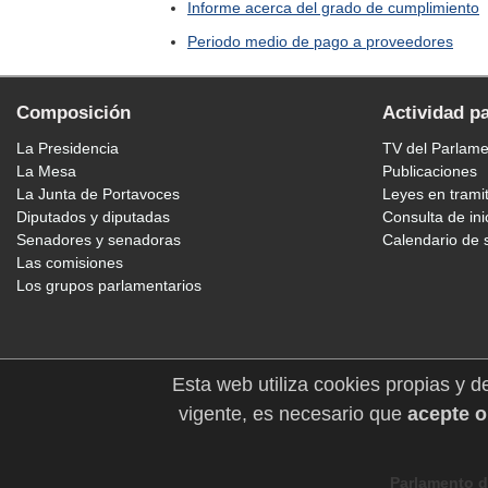
Informe acerca del grado de cumplimiento
Periodo medio de pago a proveedores
Composición
Actividad p
La Presidencia
TV del Parlam
La Mesa
Publicaciones
La Junta de Portavoces
Leyes en trami
Diputados y diputadas
Consulta de ini
Senadores y senadoras
Calendario de 
Las comisiones
Los grupos parlamentarios
Esta web utiliza cookies propias y d
vigente, es necesario que
acepte o
Parlamento d