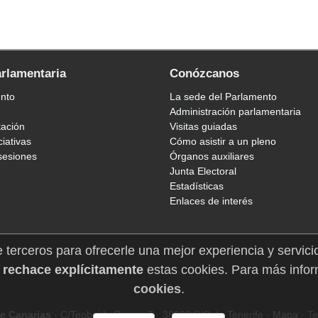
arlamentaria
Conózcanos
ento
La sede del Parlamento
Administración parlamentaria
tación
Visitas guiadas
ciativas
Cómo asistir a un pleno
sesiones
Órganos auxiliares
Junta Electoral
Estadísticas
Enlaces de interés
e terceros para ofrecerle una mejor experiencia y servici
 rechace explícitamente
estas cookies. Para más infor
cookies
.
e Canarias
· C/Teobaldo Power, 7 · 38002 S/C de Tenerife ·
Mapa
· Te