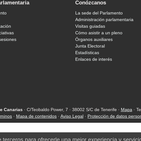
arlamentaria
Conózcanos
ento
La sede del Parlamento
Administración parlamentaria
tación
Visitas guiadas
ciativas
Cómo asistir a un pleno
sesiones
Órganos auxiliares
Junta Electoral
Estadísticas
Enlaces de interés
e Canarias
· C/Teobaldo Power, 7 · 38002 S/C de Tenerife ·
Mapa
· Te
rminos
·
Mapa de contenidos
·
Aviso Legal
·
Protección de datos perso
e terceros para ofrecerle una mejor experiencia y servici