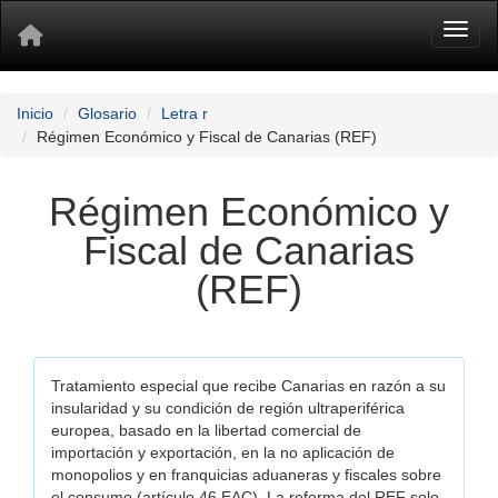
Toggl
Inicio
Glosario
Letra r
Régimen Económico y Fiscal de Canarias (REF)
Régimen Económico y
Fiscal de Canarias
(REF)
Tratamiento especial que recibe Canarias en razón a su
insularidad y su condición de región ultraperiférica
europea, basado en la libertad comercial de
importación y exportación, en la no aplicación de
monopolios y en franquicias aduaneras y fiscales sobre
el consumo (artículo 46 EAC). La reforma del REF solo