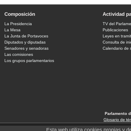
Composición
Actividad p
La Presidencia
TV del Parlam
La Mesa
Publicaciones
La Junta de Portavoces
Leyes en trami
Diputados y diputadas
Consulta de ini
Senadores y senadoras
Calendario de 
Las comisiones
Los grupos parlamentarios
Parlamento d
Glosario de té
Esta web utiliza cookies propias y d