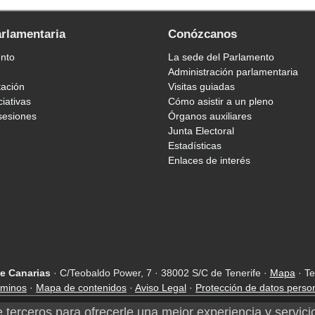
arlamentaria
Conózcanos
ento
La sede del Parlamento
Administración parlamentaria
tación
Visitas guiadas
ciativas
Cómo asistir a un pleno
sesiones
Órganos auxiliares
Junta Electoral
Estadísticas
Enlaces de interés
e Canarias
· C/Teobaldo Power, 7 · 38002 S/C de Tenerife ·
Mapa
· Te
rminos
·
Mapa de contenidos
·
Aviso Legal
·
Protección de datos perso
e terceros para ofrecerle una mejor experiencia y servici