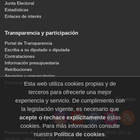
Junta Electoral
Estadísticas
Enlaces de interés
Transparencia y participación
Portal de Transparencia
Escriba a su diputado o diputada
Contrataciones
Información presupuestaria
Retribuciones
Anuncios y convocatorias
Participación
Esta web utiliza cookies propias y de
terceros para ofrecerle una mejor
Síganos
experiencia y servicio. De cumplimiento con
la legislación vigente, es necesario que
acepte o rechace explícitamente
estas
cookies. Para más información consulte
Parlamento de Canarias
· C/Teobaldo Power, 7 · 38002 S/C de
nuestra
Política de cookies
.
Tenerife ·
Mapa
· Tel: 922 473 300