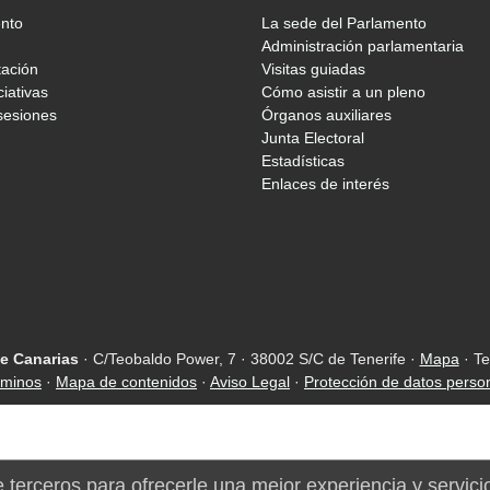
ento
La sede del Parlamento
Administración parlamentaria
tación
Visitas guiadas
ciativas
Cómo asistir a un pleno
sesiones
Órganos auxiliares
Junta Electoral
Estadísticas
Enlaces de interés
e Canarias
· C/Teobaldo Power, 7 · 38002 S/C de Tenerife ·
Mapa
· Te
rminos
·
Mapa de contenidos
·
Aviso Legal
·
Protección de datos perso
e terceros para ofrecerle una mejor experiencia y servici